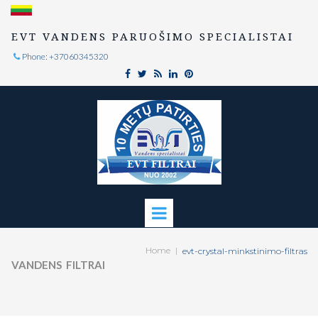
EVT VANDENS PARUOŠIMO SPECIALISTAI
Phone: +37060345320

Home
|
evt-crystal-minkstinimo-filtras
VANDENS FILTRAI