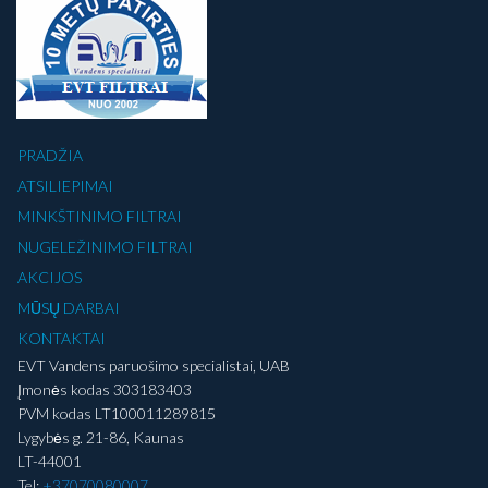
PRADŽIA
ATSILIEPIMAI
MINKŠTINIMO FILTRAI
NUGELEŽINIMO FILTRAI
AKCIJOS
MŪSŲ DARBAI
KONTAKTAI
EVT Vandens paruošimo specialistai, UAB
Įmonės kodas 303183403
PVM kodas LT100011289815
Lygybės g. 21-86, Kaunas
LT-44001
Tel:
+37070080007