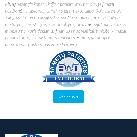
Mūsų pažangia konstrukcija ir patikimumu per daugelį metų
pasižymėjusi sistema, turinti 75 kg druskos talpą. Šioje sistemoje
įdiegtos šios technologijos: turi svečio namuose funkciją (galima
nustatyti priverstinę regeneraciją), yra galimybė reguliuoti vandens
minkštumą, kuris tiekiamas į namus ( nuo visiškai minkšto iki mažai
paminkštinto). Šiai sistemai suteikiama 5 metų garantija ir
nemokamas pristatymas visoje Lietuvoje.
Užsisakyti